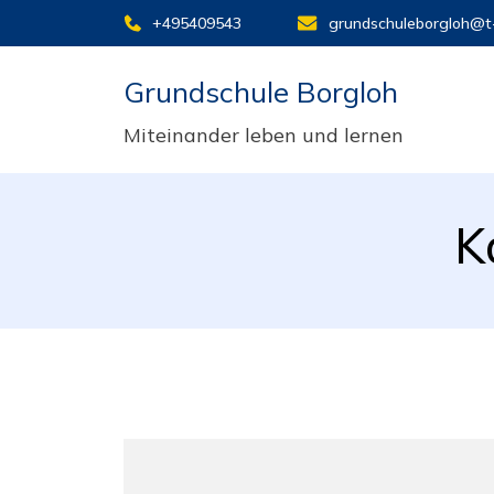
+495409543
grundschuleborgloh@t-
Grundschule Borgloh
Miteinander leben und lernen
K